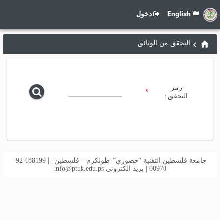
English
دخول
التحقق من الوثائق
رمز
*
التحقق :
جامعة فلسطين التقنية “خضوري” |طولكرم – فلسطين | | 688199-92-
00970 | بريد الكتروني
info@ptuk.edu.ps