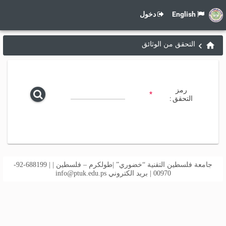
English
دخول
التحقق من الوثائق
رمز
*
التحقق :
جامعة فلسطين التقنية “خضوري” |طولكرم – فلسطين | | 688199-92-
00970 | بريد الكتروني
info@ptuk.edu.ps