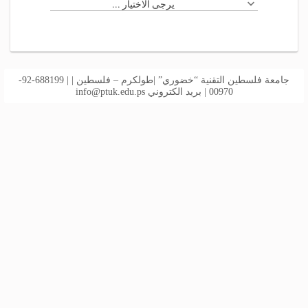
يرجى الاختيار ...
جامعة فلسطين التقنية “خضوري” |طولكرم – فلسطين | | 688199-92-
00970 | بريد الكتروني
info@ptuk.edu.ps