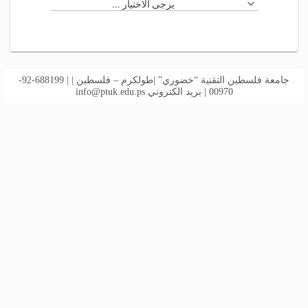
يرجى الاختيار ...
جامعة فلسطين التقنية “خضوري” |طولكرم – فلسطين | | 688199-92-
00970 | بريد الكتروني
info@ptuk.edu.ps