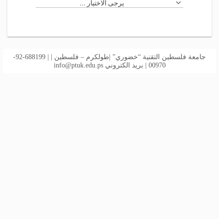
يرجى الاختيار ...
جامعة فلسطين التقنية “خضوري” |طولكرم – فلسطين | | 688199-92-
00970 | بريد الكتروني
info@ptuk.edu.ps