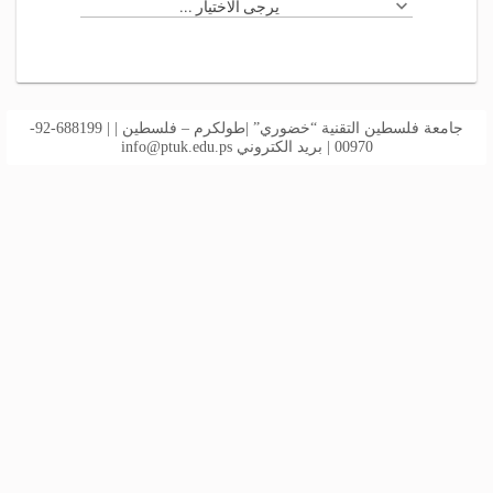
يرجى الاختيار ...
جامعة فلسطين التقنية “خضوري” |طولكرم – فلسطين | | 688199-92-
00970 | بريد الكتروني
info@ptuk.edu.ps