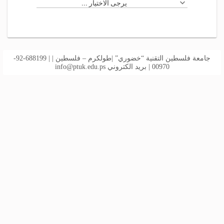
يرجى الاختيار ...
جامعة فلسطين التقنية “خضوري” |طولكرم – فلسطين | | 688199-92-
00970 | بريد الكتروني
info@ptuk.edu.ps