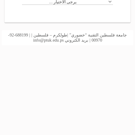
يرجى الاختيار ...
جامعة فلسطين التقنية “خضوري” |طولكرم – فلسطين | | 688199-92-
00970 | بريد الكتروني
info@ptuk.edu.ps