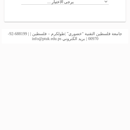
يرجى الاختيار ...
جامعة فلسطين التقنية “خضوري” |طولكرم – فلسطين | | 688199-92-
00970 | بريد الكتروني
info@ptuk.edu.ps