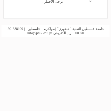
يرجى الاختيار ...
جامعة فلسطين التقنية “خضوري” |طولكرم – فلسطين | | 688199-92-
00970 | بريد الكتروني
info@ptuk.edu.ps