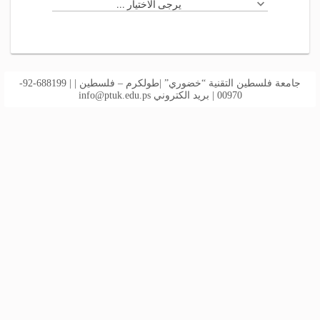
يرجى الاختيار ...
جامعة فلسطين التقنية “خضوري” |طولكرم – فلسطين | | 688199-92-
00970 | بريد الكتروني
info@ptuk.edu.ps