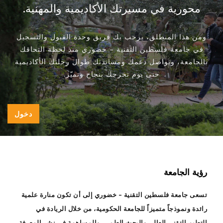
محورية في مسيرتك الأكاديمية والمهنية.
ومن هذا المنطلق، يرحب بك فريق وحدة القبول والتسجيل
في جامعة فلسطين التقنية – خضوري منذ لحظة التحاقك
بالجامعة، ويواصل دعمك ومساندتك طوال رحلتك الأكاديمية
حتى يوم تخرجك بنجاح وتميّز.
دخول
رؤية الجامعة
تسعى جامعة فلسطين التقنية – خضوري إلى أن تكون منارة علمية
رائدة ونموذجاً متميزاً للجامعة الحكومية، من خلال الريادة في
التعليم التقني العالي والبحث العلمي، والمساهمة في نشر المعرفة