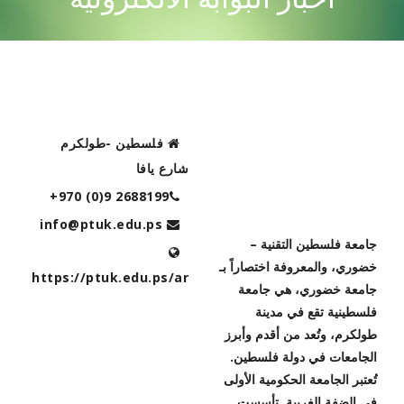
CONTACT US
فلسطين -طولكرم
شارع يافا
+970 (0)9 2688199
رؤية الجامعة
info@ptuk.edu.ps
جامعة فلسطين التقنية –
خضوري، والمعروفة اختصاراً بـ
https://ptuk.edu.ps/ar
جامعة خضوري، هي جامعة
فلسطينية تقع في مدينة
طولكرم، وتُعد من أقدم وأبرز
الجامعات في دولة فلسطين.
تُعتبر الجامعة الحكومية الأولى
في الضفة الغربية. تأسست