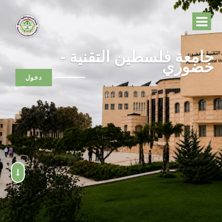
جامعة فلسطين التقنية -
خضوري
دخول