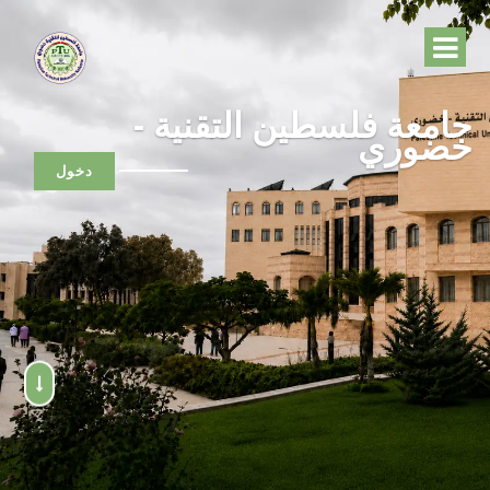
جامعة فلسطين التقنية -
خضوري
دخول