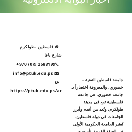
CONTACT US
فلسطين -طولكرم
شارع يافا
+970 (0)9 2688199
رؤية الجامعة
info@ptuk.edu.ps
جامعة فلسطين التقنية –
خضوري، والمعروفة اختصاراً بـ
https://ptuk.edu.ps/ar
جامعة خضوري، هي جامعة
فلسطينية تقع في مدينة
طولكرم، وتُعد من أقدم وأبرز
الجامعات في دولة فلسطين.
تُعتبر الجامعة الحكومية الأولى
في الضفة الغربية. تأسست