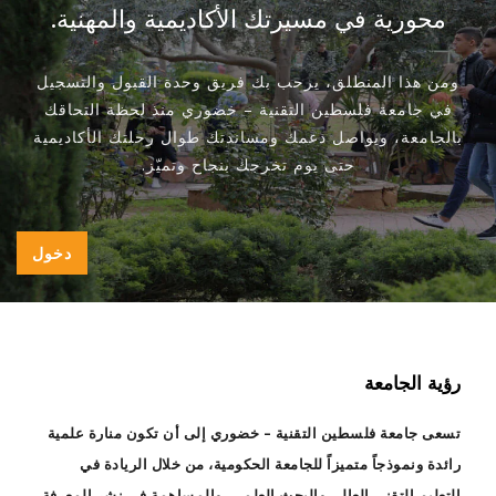
محورية في مسيرتك الأكاديمية والمهنية.
ومن هذا المنطلق، يرحب بك فريق وحدة القبول والتسجيل
في جامعة فلسطين التقنية – خضوري منذ لحظة التحاقك
بالجامعة، ويواصل دعمك ومساندتك طوال رحلتك الأكاديمية
حتى يوم تخرجك بنجاح وتميّز.
دخول
رؤية الجامعة
تسعى جامعة فلسطين التقنية – خضوري إلى أن تكون منارة علمية
رائدة ونموذجاً متميزاً للجامعة الحكومية، من خلال الريادة في
التعليم التقني العالي والبحث العلمي، والمساهمة في نشر المعرفة