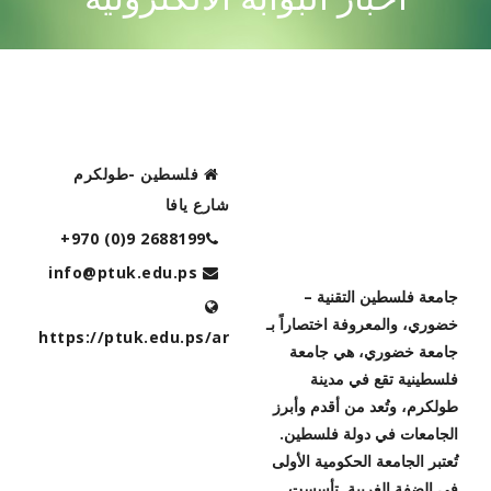
CONTACT US
فلسطين -طولكرم
شارع يافا
+970 (0)9 2688199
رؤية الجامعة
info@ptuk.edu.ps
جامعة فلسطين التقنية –
خضوري، والمعروفة اختصاراً بـ
https://ptuk.edu.ps/ar
جامعة خضوري، هي جامعة
فلسطينية تقع في مدينة
طولكرم، وتُعد من أقدم وأبرز
الجامعات في دولة فلسطين.
تُعتبر الجامعة الحكومية الأولى
في الضفة الغربية. تأسست