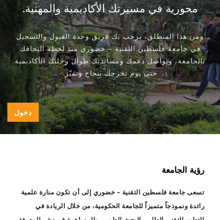
محورية في مسيرتك الأكاديمية والمهنية.
ومن هذا المنطلق، يرحب بك فريق وحدة القبول والتسجيل
في جامعة فلسطين التقنية – خضوري منذ لحظة التحاقك
بالجامعة، ويواصل دعمك ومساندتك طوال رحلتك الأكاديمية
حتى يوم تخرجك بنجاح وتميّز.
دخول
رؤية الجامعة
تسعى جامعة فلسطين التقنية – خضوري إلى أن تكون منارة علمية
رائدة ونموذجاً متميزاً للجامعة الحكومية، من خلال الريادة في
التعليم التقني العالي والبحث العلمي، والمساهمة في نشر المعرفة