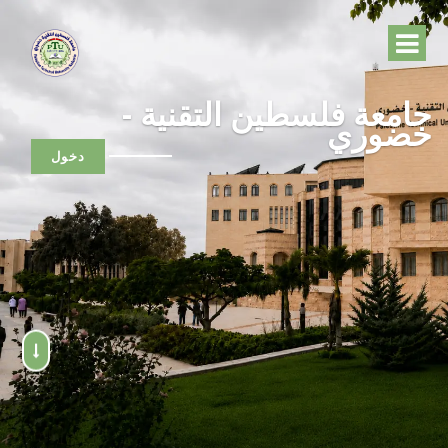
جامعة فلسطين التقنية -
خضوري
دخول