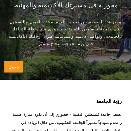
محورية في مسيرتك الأكاديمية والمهنية.
ومن هذا المنطلق، يرحب بك فريق وحدة القبول والتسجيل
في جامعة فلسطين التقنية – خضوري منذ لحظة التحاقك
بالجامعة، ويواصل دعمك ومساندتك طوال رحلتك الأكاديمية
حتى يوم تخرجك بنجاح وتميّز.
دخول
رؤية الجامعة
تسعى جامعة فلسطين التقنية – خضوري إلى أن تكون منارة علمية
رائدة ونموذجاً متميزاً للجامعة الحكومية، من خلال الريادة في
التعليم التقني العالي والبحث العلمي، والمساهمة في نشر المعرفة