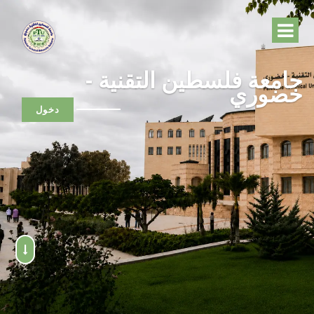
جامعة فلسطين التقنية -
خضوري
دخول