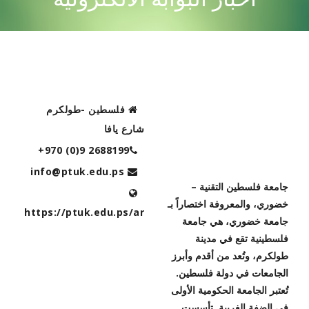
CONTACT US
فلسطين -طولكرم
شارع يافا
+970 (0)9 2688199
رؤية الجامعة
info@ptuk.edu.ps
جامعة فلسطين التقنية –
خضوري، والمعروفة اختصاراً بـ
https://ptuk.edu.ps/ar
جامعة خضوري، هي جامعة
فلسطينية تقع في مدينة
طولكرم، وتُعد من أقدم وأبرز
الجامعات في دولة فلسطين.
تُعتبر الجامعة الحكومية الأولى
في الضفة الغربية. تأسست