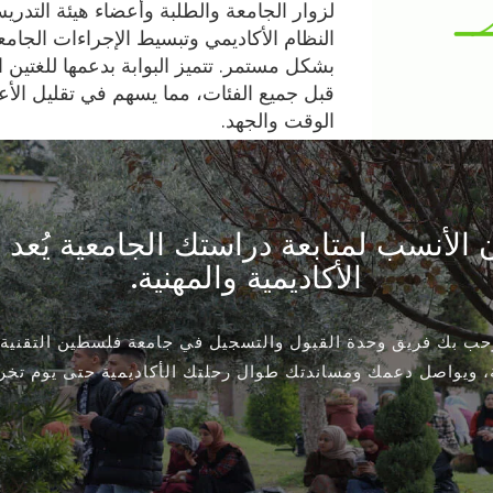
لزوار الجامعة والطلبة وأعضاء هيئة التدري
النظام الأكاديمي وتبسيط الإجراءات الجام
بشكل مستمر. تتميز البوابة بدعمها للغتين ا
قبل جميع الفئات، مما يسهم في تقليل الأعب
الوقت والجهد.
كان الأنسب لمتابعة دراستك الجامعية يُ
الأكاديمية والمهنية.
رحب بك فريق وحدة القبول والتسجيل في جامعة فلسطين التقنية
، ويواصل دعمك ومساندتك طوال رحلتك الأكاديمية حتى يوم تخرج