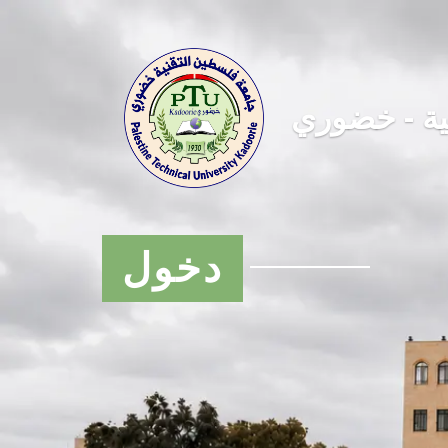
ية - خضوري
دخول