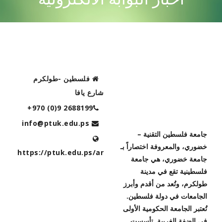
CONTACT US
فلسطين -طولكرم
شارع يافا
+970 (0)9 2688199
رؤية الجامعة
info@ptuk.edu.ps
جامعة فلسطين التقنية –
خضوري، والمعروفة اختصاراً بـ
https://ptuk.edu.ps/ar
جامعة خضوري، هي جامعة
فلسطينية تقع في مدينة
طولكرم، وتُعد من أقدم وأبرز
الجامعات في دولة فلسطين.
تُعتبر الجامعة الحكومية الأولى
في الضفة الغربية. تأسست