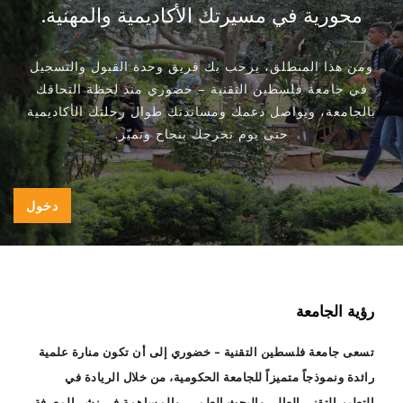
محورية في مسيرتك الأكاديمية والمهنية.
ومن هذا المنطلق، يرحب بك فريق وحدة القبول والتسجيل
في جامعة فلسطين التقنية – خضوري منذ لحظة التحاقك
بالجامعة، ويواصل دعمك ومساندتك طوال رحلتك الأكاديمية
حتى يوم تخرجك بنجاح وتميّز.
دخول
رؤية الجامعة
تسعى جامعة فلسطين التقنية – خضوري إلى أن تكون منارة علمية
رائدة ونموذجاً متميزاً للجامعة الحكومية، من خلال الريادة في
التعليم التقني العالي والبحث العلمي، والمساهمة في نشر المعرفة