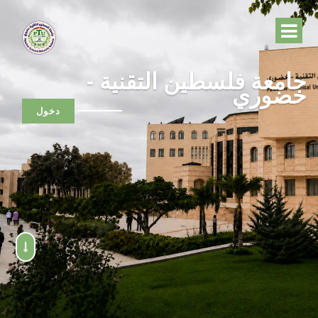
جامعة فلسطين التقنية -
خضوري
دخول