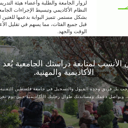
لزوار الجامعة والطلبة وأعضاء هيئة التدري
النظام الأكاديمي وتبسيط الإجراءات الجام
بشكل مستمر. تتميز البوابة بدعمها للغتين ا
قبل جميع الفئات، مما يسهم في تقليل الأعب
الوقت والجهد.
كان الأنسب لمتابعة دراستك الجامعية يُ
الأكاديمية والمهنية.
رحب بك فريق وحدة القبول والتسجيل في جامعة فلسطين التقنية
، ويواصل دعمك ومساندتك طوال رحلتك الأكاديمية حتى يوم تخرج