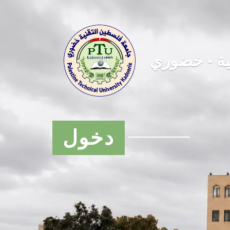
ية - خضوري
دخول