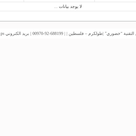
لا يوجد بيانات ...
خضوري” |طولكرم – فلسطين | | 688199-92-00970 | بريد الكتروني
.ps