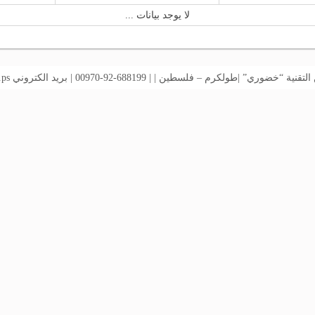
لا يوجد بيانات ...
خضوري” |طولكرم – فلسطين | | 688199-92-00970 | بريد الكتروني
.ps