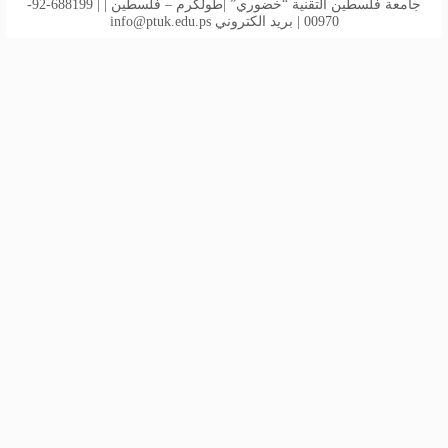
جامعة فلسطين التقنية “خضوري” |طولكرم – فلسطين | | 688199-92-
00970 | بريد الكتروني
info@ptuk.edu.ps