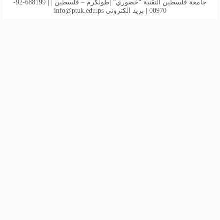
جامعة فلسطين التقنية “خضوري” |طولكرم – فلسطين | | 688199-92-
00970 | بريد الكتروني
info@ptuk.edu.ps