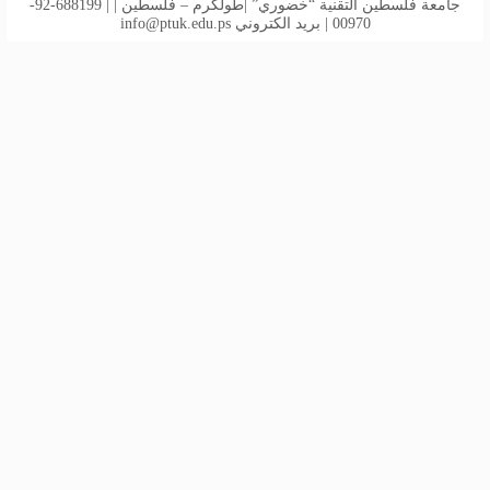
جامعة فلسطين التقنية “خضوري” |طولكرم – فلسطين | | 688199-92-
00970 | بريد الكتروني
info@ptuk.edu.ps