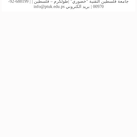
جامعة فلسطين التقنية “خضوري” |طولكرم – فلسطين | | 688199-92-
00970 | بريد الكتروني
info@ptuk.edu.ps