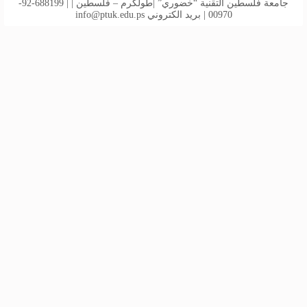
جامعة فلسطين التقنية “خضوري” |طولكرم – فلسطين | | 688199-92-
00970 | بريد الكتروني
info@ptuk.edu.ps