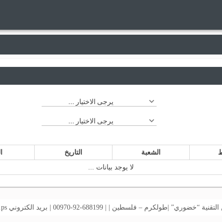
يرجى الاختيار ...
يرجى الاختيار ...
ط
الشعبة
التاريخ
ا
لا يوجد بيانات ...
خضوري” |طولكرم – فلسطين | | 688199-92-00970 | بريد الكتروني
.ps