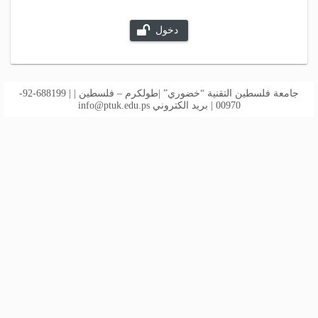
دخول
جامعة فلسطين التقنية “خضوري” |طولكرم – فلسطين | | 688199-92-
00970 | بريد الكتروني
info@ptuk.edu.ps