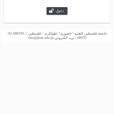
دخول
جامعة فلسطين التقنية “خضوري” |طولكرم – فلسطين | | 688199-92-
00970 | بريد الكتروني
info@ptuk.edu.ps