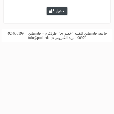
دخول
جامعة فلسطين التقنية “خضوري” |طولكرم – فلسطين | | 688199-92-
00970 | بريد الكتروني
info@ptuk.edu.ps