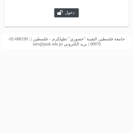
دخول
جامعة فلسطين التقنية “خضوري” |طولكرم – فلسطين | | 688199-92-
00970 | بريد الكتروني
info@ptuk.edu.ps