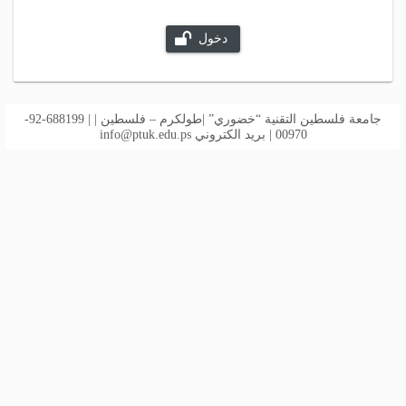
دخول
جامعة فلسطين التقنية “خضوري” |طولكرم – فلسطين | | 688199-92-
00970 | بريد الكتروني
info@ptuk.edu.ps