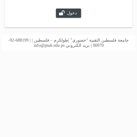
دخول
جامعة فلسطين التقنية “خضوري” |طولكرم – فلسطين | | 688199-92-
00970 | بريد الكتروني
info@ptuk.edu.ps