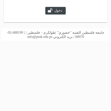
دخول
جامعة فلسطين التقنية “خضوري” |طولكرم – فلسطين | | 688199-92-
00970 | بريد الكتروني
info@ptuk.edu.ps