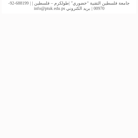
جامعة فلسطين التقنية “خضوري” |طولكرم – فلسطين | | 688199-92-
00970 | بريد الكتروني
info@ptuk.edu.ps