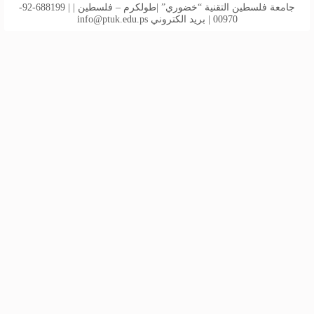
جامعة فلسطين التقنية “خضوري” |طولكرم – فلسطين | | 688199-92-
00970 | بريد الكتروني
info@ptuk.edu.ps