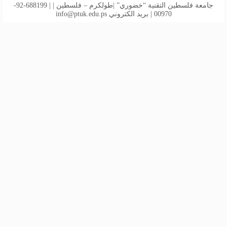
جامعة فلسطين التقنية “خضوري” |طولكرم – فلسطين | | 688199-92-
00970 | بريد الكتروني
info@ptuk.edu.ps