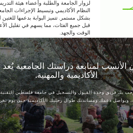
لزوار الجامعة والطلبة وأعضاء هيئة التدري
النظام الأكاديمي وتبسيط الإجراءات الجام
بشكل مستمر. تتميز البوابة بدعمها للغتين ا
قبل جميع الفئات، مما يسهم في تقليل الأعب
الوقت والجهد.
كان الأنسب لمتابعة دراستك الجامعية يُ
الأكاديمية والمهنية.
رحب بك فريق وحدة القبول والتسجيل في جامعة فلسطين التقنية
، ويواصل دعمك ومساندتك طوال رحلتك الأكاديمية حتى يوم تخرج