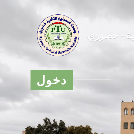
ية - خضوري
دخول